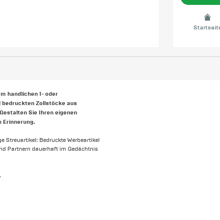
Startseit
m handlichen 1- oder
l bedruckten Zollstöcke aus
Gestalten Sie Ihren eigenen
n Erinnerung.
e Streuartikel: Bedruckte Werbeartikel
 und Partnern dauerhaft im Gedächtnis
.