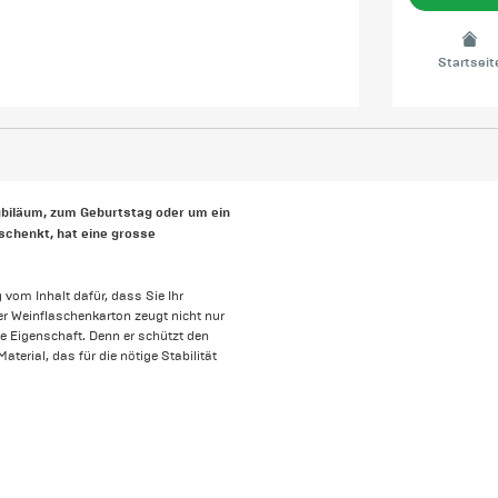
Startseit
ubiläum, zum Geburtstag oder um ein
rschenkt, hat eine grosse
om Inhalt dafür, dass Sie Ihr
ter Weinflaschenkarton zeugt nicht nur
e Eigenschaft. Denn er schützt den
terial, das für die nötige Stabilität