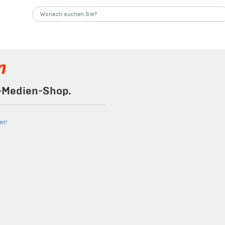
n
n-Medien-Shop.
en!