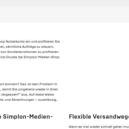
op Nutzerkonto ein und profitieren Sie
hnen, sämtliche Aufträge zu steuern,
von Sonderkonditionen zu profitieren.
nline-Drucks bei Simplon-Medien-Shop
t erinnern? Das ist kein Problem! In
n, damit Sie umgehend wieder in Ihren
t vergessen?“ aus. Auf diese Weise
outs und Abrechnungen – zuverlässig,
ie Simplon-Medien-
Flexible Versandwege
Wenn es mal wieder schnell gehen mu