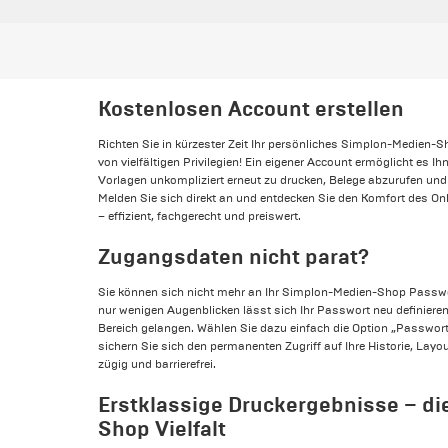
Kostenlosen Account erstellen
Richten Sie in kürzester Zeit Ihr persönliches Simplon-Medien-Sh
von vielfältigen Privilegien! Ein eigener Account ermöglicht es I
Vorlagen unkompliziert erneut zu drucken, Belege abzurufen und 
Melden Sie sich direkt an und entdecken Sie den Komfort des O
– effizient, fachgerecht und preiswert.
Zugangsdaten nicht parat?
Sie können sich nicht mehr an Ihr Simplon-Medien-Shop Passwor
nur wenigen Augenblicken lässt sich Ihr Passwort neu definiere
Bereich gelangen. Wählen Sie dazu einfach die Option „Passwor
sichern Sie sich den permanenten Zugriff auf Ihre Historie, Lay
zügig und barrierefrei.
Erstklassige Druckergebnisse – d
Shop Vielfalt