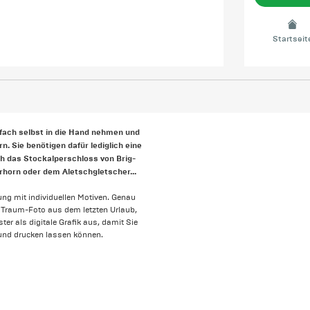
Startseit
nfach selbst in die Hand nehmen und
 Sie benötigen dafür lediglich eine
ich das Stockalperschloss von Brig-
rhorn oder dem Aletschgletscher...
ung mit individuellen Motiven. Genau
ein Traum-Foto aus dem letzten Urlaub,
er als digitale Grafik aus, damit Sie
 und drucken lassen können.