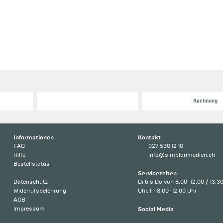
Rechnung
Informationen
Kontakt
FAQ
027 530 12 10
Hilfe
info@simplonmedien.ch
Bestellstatus
Servicezeiten
Datenschutz
Di bis Do von 8.00–12.00 / 13.3
Widerrufsbelehrung
Uhr, Fr 8.00–12.00 Uhr
AGB
Impressum
Social Media