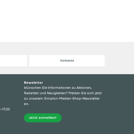
Vorkasse
Newsletter
Wünschen Sie Informationen zu Aktionen,
Rabatten und Neuigkeiten? Melden Sie sich jetzt
zu unserem Simplon-Medien-Shop-Newsletter
an.
0–17.00
Jetzt anmelden!